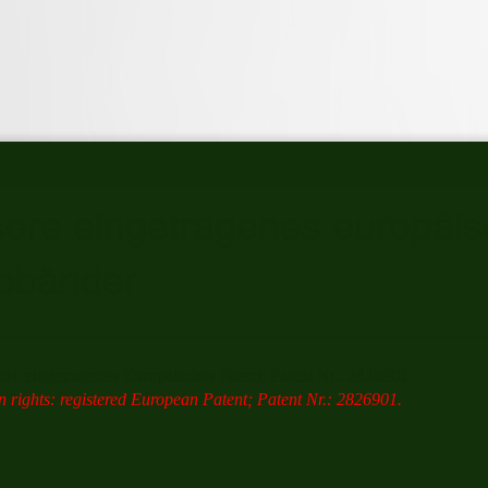
ere eingetragenes europäisc
bbänder
ht: eingetragenes Europäisches Patent; Patent Nr.: 2826901
n rights: registered European Patent; Patent Nr.: 2826901.