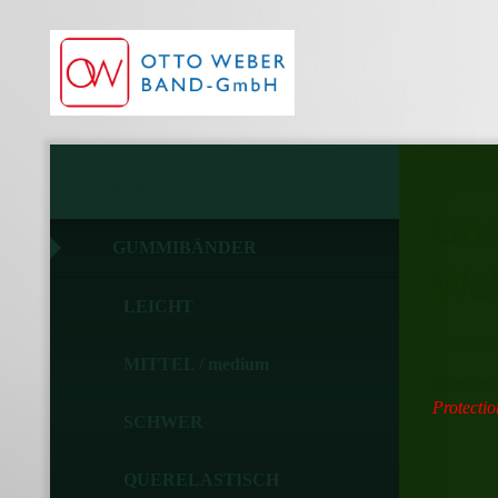
STARTSEITE
Uns
GUMMIBÄNDER
We
LEICHT
MITTEL / medium
Schutzrec
Protectio
SCHWER
QUERELASTISCH