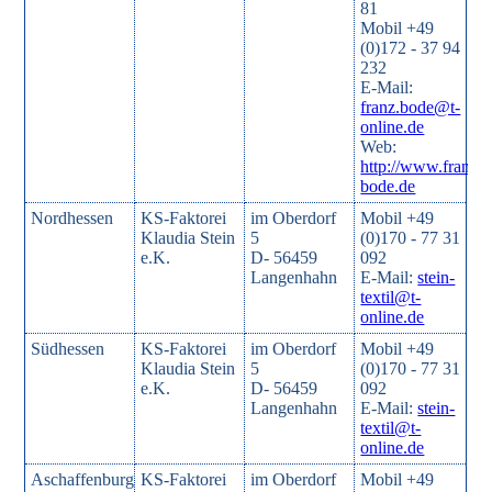
81
Mobil +49
(0)172 - 37 94
232
E-Mail:
franz.bode@t-
online.de
Web:
http://www.franz-
bode.de
Nordhessen
KS-Faktorei
im Oberdorf
Mobil +49
Klaudia Stein
5
(0)170 - 77 31
e.K.
D- 56459
092
Langenhahn
E-Mail:
stein-
textil@t-
online.de
Südhessen
KS-Faktorei
im Oberdorf
Mobil +49
Klaudia Stein
5
(0)170 - 77 31
e.K.
D- 56459
092
Langenhahn
E-Mail:
stein-
textil@t-
online.de
Aschaffenburg
KS-Faktorei
im Oberdorf
Mobil +49