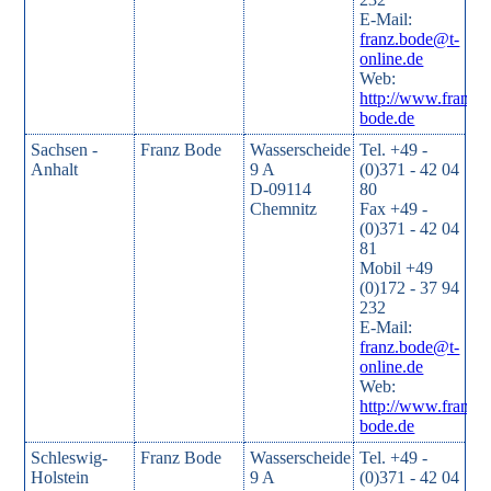
E-Mail:
franz.bode@t-
online.de
Web:
http://www.franz-
bode.de
Sachsen -
Franz Bode
Wasserscheide
Tel. +49 -
Anhalt
9 A
(0)371 - 42 04
D-09114
80
Chemnitz
Fax +49 -
(0)371 - 42 04
81
Mobil +49
(0)172 - 37 94
232
E-Mail:
franz.bode@t-
online.de
Web:
http://www.franz-
bode.de
Schleswig-
Franz Bode
Wasserscheide
Tel. +49 -
Holstein
9 A
(0)371 - 42 04