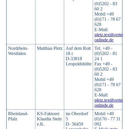
(0)5202 - 83
60 2
Mobil +49
(0)171 - 78 67
628
E-Mail:
pletz.textilvertret
onlinde.de
Nordrhein-
Matthias Pletz
Auf dem Rott
Tel. +49 -
Westfalen
18 c
(0)5202 - 81
D-33818
24 1
Leopoldshöhe
Fax +49 -
(0)5202 - 83
60 2
Mobil +49
(0)171 - 78 67
628
E-Mail:
pletz.textilvertret
onlinde.de
Rheinland-
KS-Faktorei
im Oberdorf
Mobil +49
Pfalz
Klaudia Stein
5
(0)170 - 77 31
e.K.
D- 56459
092