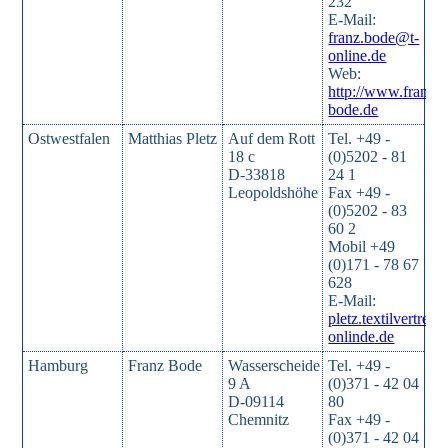
232
E-Mail:
franz.bode@t-
online.de
Web:
http://www.franz-
bode.de
Ostwestfalen
Matthias Pletz
Auf dem Rott
Tel. +49 -
18 c
(0)5202 - 81
D-33818
24 1
Leopoldshöhe
Fax +49 -
(0)5202 - 83
60 2
Mobil +49
(0)171 - 78 67
628
E-Mail:
pletz.textilvertret
onlinde.de
Hamburg
Franz Bode
Wasserscheide
Tel. +49 -
9 A
(0)371 - 42 04
D-09114
80
Chemnitz
Fax +49 -
(0)371 - 42 04