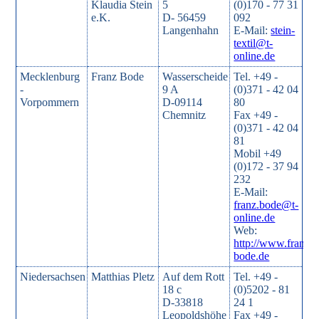
Klaudia Stein
5
(0)170 - 77 31
e.K.
D- 56459
092
Langenhahn
E-Mail:
stein-
textil@t-
online.de
Mecklenburg
Franz Bode
Wasserscheide
Tel. +49 -
-
9 A
(0)371 - 42 04
Vorpommern
D-09114
80
Chemnitz
Fax +49 -
(0)371 - 42 04
81
Mobil +49
(0)172 - 37 94
232
E-Mail:
franz.bode@t-
online.de
Web:
http://www.franz-
bode.de
Niedersachsen
Matthias Pletz
Auf dem Rott
Tel. +49 -
18 c
(0)5202 - 81
D-33818
24 1
Leopoldshöhe
Fax +49 -