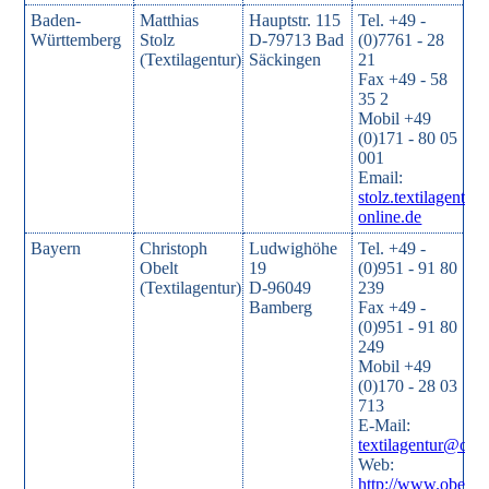
Baden-
Matthias
Hauptstr. 115
Tel. +49 -
Württemberg
Stolz
D-79713 Bad
(0)7761 - 28
(Textilagentur)
Säckingen
21
Fax +49 - 58
35 2
Mobil +49
(0)171 - 80 05
001
Email:
stolz.textilagentur
online.de
Bayern
Christoph
Ludwighöhe
Tel. +49 -
Obelt
19
(0)951 - 91 80
(Textilagentur)
D-96049
239
Bamberg
Fax +49 -
(0)951 - 91 80
249
Mobil +49
(0)170 - 28 03
713
E-Mail:
textilagentur@obel
Web:
http://www.obelt.d