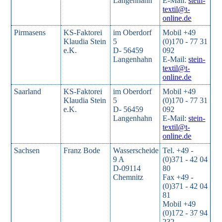
Langenhahn
E-Mail:
stein-
textil@t-
online.de
Pirmasens
KS-Faktorei
im Oberdorf
Mobil +49
Klaudia Stein
5
(0)170 - 77 31
e.K.
D- 56459
092
Langenhahn
E-Mail:
stein-
textil@t-
online.de
Saarland
KS-Faktorei
im Oberdorf
Mobil +49
Klaudia Stein
5
(0)170 - 77 31
e.K.
D- 56459
092
Langenhahn
E-Mail:
stein-
textil@t-
online.de
Sachsen
Franz Bode
Wasserscheide
Tel. +49 -
9 A
(0)371 - 42 04
D-09114
80
Chemnitz
Fax +49 -
(0)371 - 42 04
81
Mobil +49
(0)172 - 37 94
232