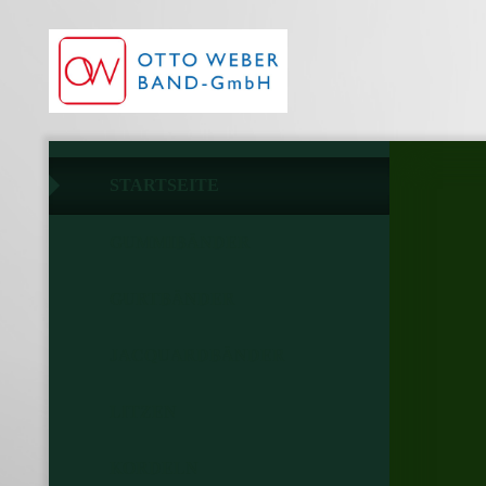
STARTSEITE
GUMMIBÄNDER
GURTBÄNDER
JACQUARDBÄNDER
LITZEN
KORDELN